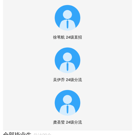
徐苇航
24级直招
吴伊乔
24级分流
龚圣莹
24级分流
全部毕业生
总计20个