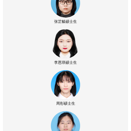
张芷毓硕士生
李恩琪硕士生
周彤硕士生