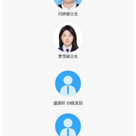
闫婷硕士生
曹雪硕士生
盛国轩
23级直招