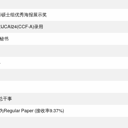
秀硕士组优秀海报展示奖
I24(CCF-A)录用
术秘书
4
总干事
lar Paper (接收率9.37%)