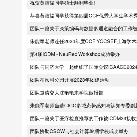
祝贺黄洁韫同学硕士顺利毕业!
恭喜黄洁韫同学获得第四届CCF优秀大学生学术
团队一篇关于决策编码与数据多通道融合的工作被IJCA
朱能军老师连任2024年度CCF YOCSEF上海学
第4届ICDM - NeuRec Workshop成功举办
团队与同济大学一起组织了国际会议ICAACE202
团队在顾村公园开展2023年团建活动
团队邀请交大沈艳艳来学院做报告
朱能军老师当选CICC多域态势感知与认知专委副
团队一篇关于医疗检查推荐的工作被ICDM23接收为Regu
团队协助CSCW与社会计算暑期学校成功举办