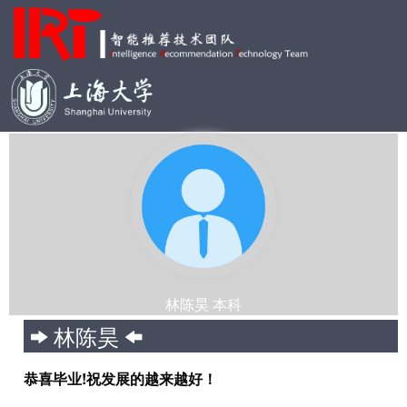
林陈昊 本科
林陈昊
恭喜毕业!祝发展的越来越好！