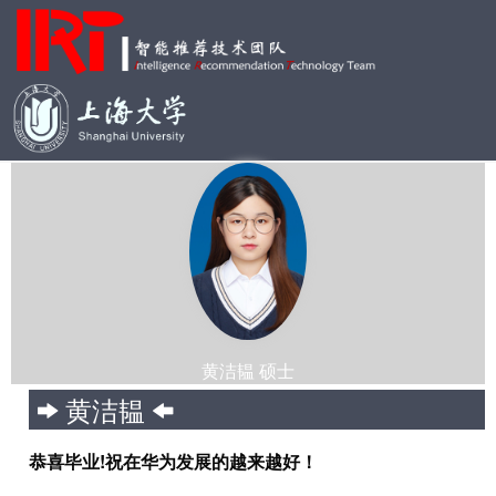
黄洁韫 硕士
黄洁韫
恭喜毕业!祝在华为发展的越来越好！