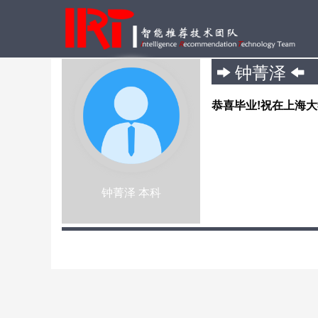
钟菁泽
恭喜毕业!祝在上海
钟菁泽 本科