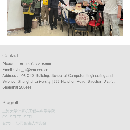
Contact
Phone： +86 (021) 66135300
Email：zhu_nj@shu.edu.cn
Address：403 CES Building, School of Computer Engineering and
Science, Shanghai University | 333 Nanchen Road, Baoshan District,
Shanghai 200444
Blogroll
上海大学计算机工程与科学学院
CS, SEIEE, SJTU
交大CIT协同智能技术实验