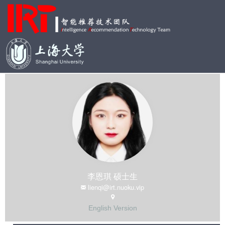
李恩琪 硕士生
lienqi@irt.nuoku.vip
English Version